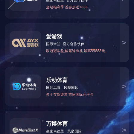
氟塑料行业兴氟沙龙...
桥梁支座纯聚四氟乙烯滑板
桥梁支座改性聚四氟乙烯滑板
汽车高压共轨密封圈
组织客户体验深州蜜桃采摘...
超高性能聚四氟乙烯滑板
桥梁支座改性超高分子量聚乙烯滑板
新闻中心
查看更多
核酸检测演练...
衡水市委书记新项目开发参观...
国庆升旗仪式...