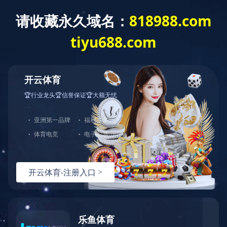
乐竞
核酸检测演练...
首页
关于我们
产品中心
远征研发中心
关于我们
产品中心
公司新闻
集团文化
国庆升旗仪式...
创新能力
集团文化
荣誉资质
研发中心
行业资讯
乐竞(中国)一
站式服务官网
荣誉资质
新闻动态
最 新
省发改委领导来我公司调研走访...
动 态