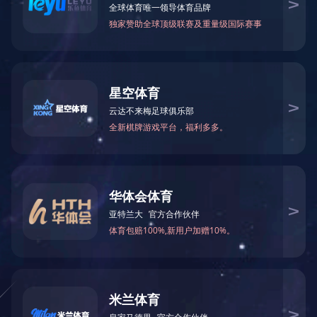
乐竞(中国)一站式服
务官网
关于我们
查看更多
乐竞(中国)一站式服
河北省科学院与远征环保科技有限公司能源
乐竞是中国塑协氟塑料专委会副理事长单位，高新技术企
务官网
业。企业注册资金5000万元，位于河北省深州经济开发区，
南邻307国道与黄石高速公路，东临深州火车站与大广高速
与环境新材料成果转化基地签约暨揭牌仪
公路，交通便利。 多年来，企业以资本为纽带，以技术为支
撑，以氟材料开发为主线，先后投资两亿多元建设了深州市
式...
远征氟塑料有限公司、深州市远征高分子复合材料有限公司
和河北远征环保科技有限公司，形成了一个产品互补、资源
共享，互惠互利，集产品研发、生产制造、销售服务为一体
氟塑料行业兴氟沙龙...
的产业集群。 企业先后与清华大学、西安交大、上海交...
推荐产品
查看更多