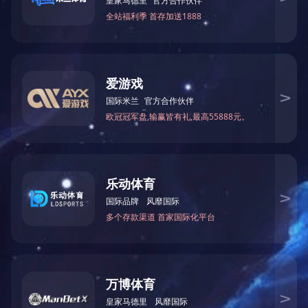
组织客户体验深州蜜桃采摘...
桥梁支座纯聚四氟乙烯滑板
桥梁支座改性聚四氟乙烯滑板
汽车高压共轨密封圈
衡水市委书记新项目开发参观...
超高性能聚四氟乙烯滑板
桥梁支座改性超高分子量聚乙烯滑板
新闻中心
查看更多
消防小组训练...
核酸检测演练...
国庆升旗仪式...