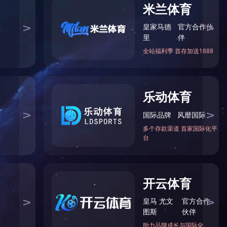
当前位置：
首页
>
产品中心
燃煤锅炉烟气余热回收系统