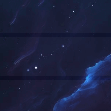
热器 | 柴油共轨油泵密封件 | 防腐制品 | 无油润滑轴承
心
燃煤锅炉烟气消白系统
聚四氟乙烯换热器