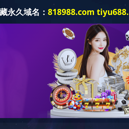
远征研发中心
创新能力
集团文化