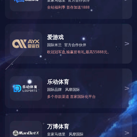
氟塑料行业兴氟沙龙...
桥梁支座纯聚四氟乙烯滑板
桥梁支座改性聚四氟乙烯滑板
汽车高压共轨密封圈
组织客户体验深州蜜桃采摘...
超高性能聚四氟乙烯滑板
桥梁支座改性超高分子量聚乙烯滑板
新闻中心
查看更多
衡水市委书记新项目开发参观...
核酸检测演练...
国庆升旗仪式...