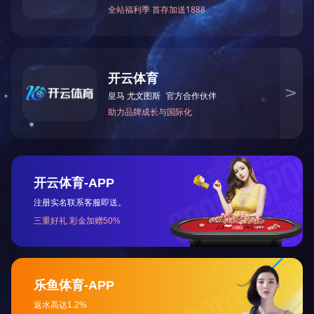
省发改委领导来我公司调研走访...
交通运输行业标准《桥梁支座用高分子材料滑板》 送审稿审查会在京召开...
河北省科学院与远征环保科技有限公司能源与环境新材料成果转化基地签约暨揭牌仪式...
衡水安全局长参观...
氟塑料行业兴氟沙龙...
组织客户体验深州蜜桃采摘...
衡水市委书记新项目开发参观...
消防小组训练...
核酸检测演练...
衡水安全局长参观...
版权所有：乐竞