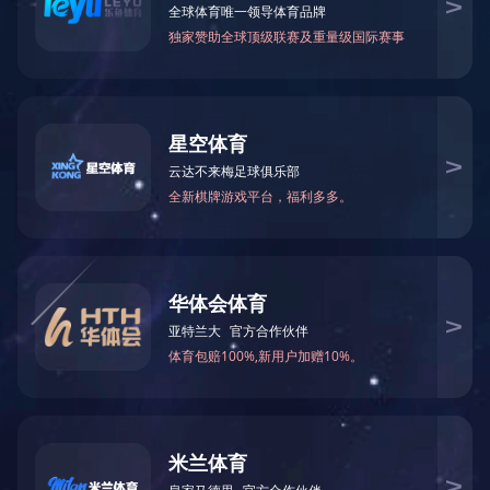
乐竞(中国)一站式服
滑板》 送审稿审查会在京召开...
务官网
关于我们
查看更多
乐竞(中国)一站式服
乐竞是中国塑协氟塑料专委会副理事长单位，高新技术企
务官网
业。企业注册资金5000万元，位于河北省深州经济开发区，
河北省科学院与远征环保科技有限公司能源
南邻307国道与黄石高速公路，东临深州火车站与大广高速
公路，交通便利。 多年来，企业以资本为纽带，以技术为支
撑，以氟材料开发为主线，先后投资两亿多元建设了深州市
与环境新材料成果转化基地签约暨揭牌仪
远征氟塑料有限公司、深州市远征高分子复合材料有限公司
和河北远征环保科技有限公司，形成了一个产品互补、资源
式...
共享，互惠互利，集产品研发、生产制造、销售服务为一体
的产业集群。 企业先后与清华大学、西安交大、上海交...
氟塑料行业兴氟沙龙...
推荐产品
查看更多