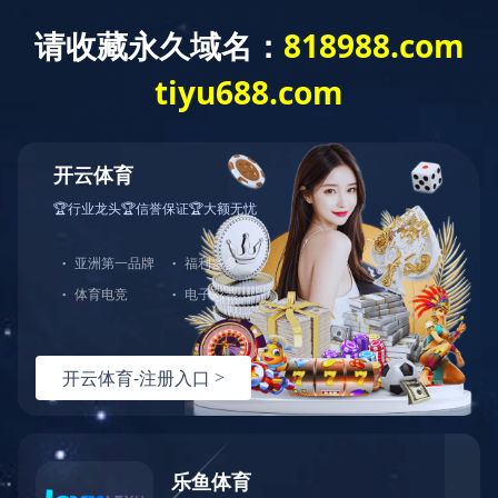
乐竞
核酸检测演练...
首页
关于我们
产品中心
远征研发中心
关于我们
产品中心
公司新闻
集团文化
国庆升旗仪式...
创新能力
集团文化
荣誉资质
研发中心
行业资讯
乐竞(中国)一
站式服务官网
荣誉资质
新闻动态
最 新
省发改委领导来我公司调研走访...
动 态