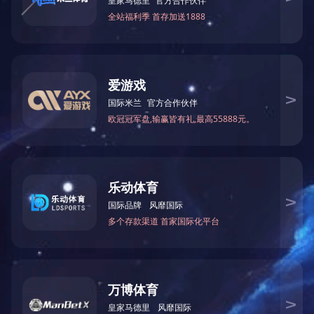
氟塑料行业兴氟沙龙...
桥梁支座纯聚四氟乙烯滑板
桥梁支座改性聚四氟乙烯滑板
汽车高压共轨密封圈
组织客户体验深州蜜桃采摘...
超高性能聚四氟乙烯滑板
桥梁支座改性超高分子量聚乙烯滑板
新闻中心
查看更多
核酸检测演练...
衡水市委书记新项目开发参观...
国庆升旗仪式...